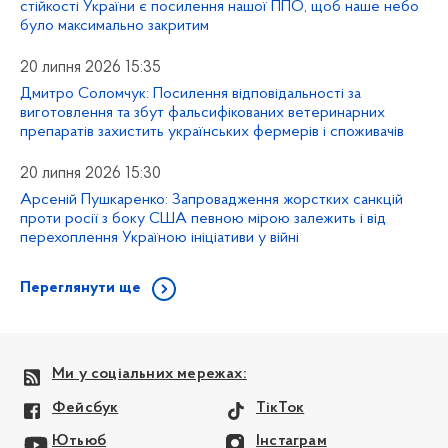
стійкості України є посилення нашої ППО, щоб наше небо
було максимально закритим
20 липня 2026 15:35
Дмитро Соломчук: Посилення відповідальності за
виготовлення та збут фальсифікованих ветеринарних
препаратів захистить українських фермерів і споживачів
20 липня 2026 15:30
Арсеній Пушкаренко: Запровадження жорстких санкцій
проти росії з боку США певною мірою залежить і від
перехоплення Україною ініціативи у війні
Переглянути ще
Ми у соціальних мережах:
Фейсбук
ТікТок
Ютьюб
Інстаграм