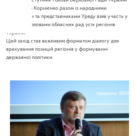
Перший заступник Голови Верховної Ради України
Олександр Корнієнко разом із народними
депутатами та представниками Уряду взяв участь у
зустрічі з головами обласних рад усіх регіонів
України.
Цей захід став важливим форматом діалогу для
врахування позицій регіонів у формуванні
державної політики.