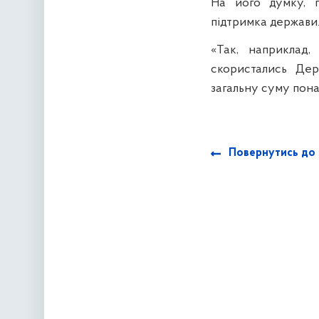
На його думку, п
підтримка держави
«Так, наприклад
скористались Де
загальну суму пона
Повернутись до 