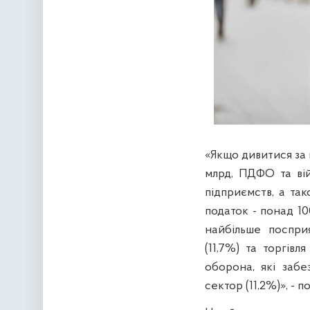
«Якщо дивитися за 
млрд, ПДФО та вій
підприємств, а та
податок - понад 10
найбільше поспри
(11,7%) та торгівл
оборона, які заб
сектор (11,2%)», - 