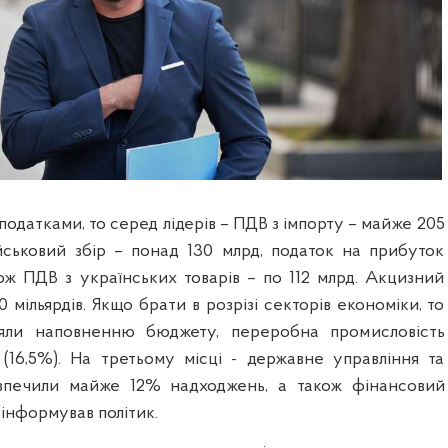
податками, то серед лідерів – ПДВ з імпорту – майже 205
ськовий збір – понад 130 млрд, податок на прибуток
кож ПДВ з українських товарів – по 112 млрд. Акцизний
0 мільярдів. Якщо брати в розрізі секторів економіки, то
яли наповненню бюджету, переробна промисловість
я (16,5%). На третьому місці - державне управління та
езпечили майже 12% надходжень, а також фінансовий
поінформував політик.