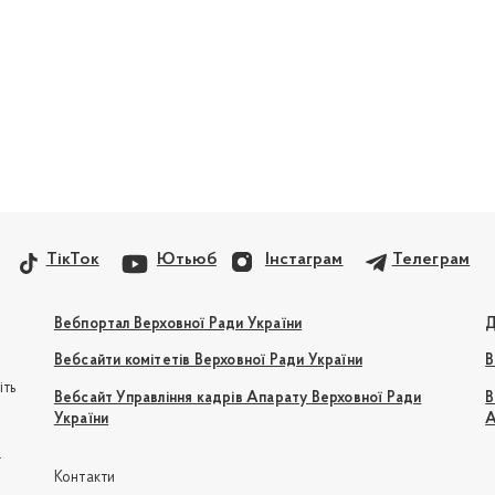
ТікТок
Ютьюб
Інстаграм
Телеграм
Вебпортал Верховної Ради України
Д
Вебсайти комітетів Верховної Ради України
В
іть
Вебсайт Управління кадрів Апарату Верховної Ради
В
України
А
e
Контакти