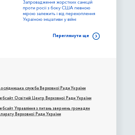
Запровадження жорстких санкцій
проти росії з боку США певною
мірою залежить і від перехоплення
Україною ініціативи у війні
Переглянути ще
ослідницька служба Верховної Ради України
ебсайт Освітній Центр Верховної Ради України
ебсайт Управління з питань звернень громадян
парату Верховної Ради України