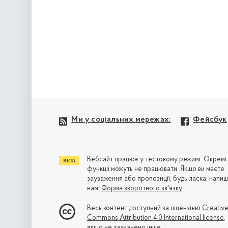
Ми у соціальних мережах:
Фейсбук
Вебсайт працює у тестовому режимі. Окремі
функції можуть не працювати. Якщо ви маєте
зауваження або пропозиції, будь ласка, напиш
нам:
Форма зворотного зв'язку
Весь контент доступний за ліцензією
Creativ
Commons Attribution 4.0 International license
,
якщо не зазначено інше