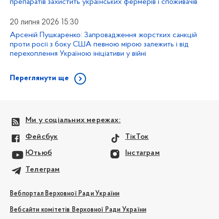
препаратів захистить українських фермерів і споживачів
20 липня 2026 15:30
Арсеній Пушкаренко: Запровадження жорстких санкцій
проти росії з боку США певною мірою залежить і від
перехоплення Україною ініціативи у війні
Переглянути ще
Ми у соціальних мережах:
Фейсбук
ТікТок
Ютьюб
Інстаграм
Телеграм
Вебпортал Верховної Ради України
Вебсайти комітетів Верховної Ради України