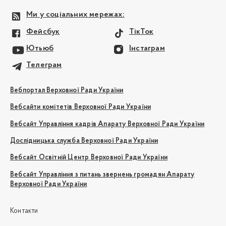
Ми у соціальних мережах:
Фейсбук
ТікТок
Ютьюб
Інстаграм
Телеграм
Вебпортал Верховної Ради України
Вебсайти комітетів Верховної Ради України
Вебсайт Управління кадрів Апарату Верховної Ради України
Дослідницька служба Верховної Ради України
Вебсайт Освітній Центр Верховної Ради України
Вебсайт Управління з питань звернень громадян Апарату
Верховної Ради України
Контакти