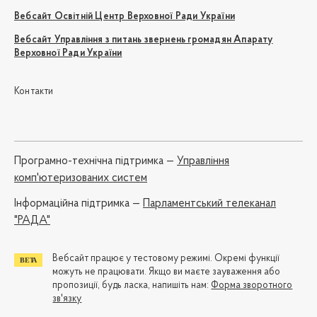
Вебсайт Освітній Центр Верховної Ради України
Вебсайт Управління з питань звернень громадян Апарату
Верховної Ради України
Контакти
Програмно-технічна підтримка —
Управління
комп'ютеризованих систем
Iнформаційна підтримка —
Парламентський телеканал
"РАДА"
Вебсайт працює у тестовому режимі. Окремі функції
можуть не працювати. Якщо ви маєте зауваження або
пропозиції, будь ласка, напишіть нам:
Форма зворотного
зв'язку