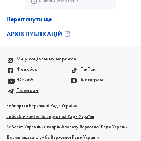
01 липня 2026 18:00
Переглянути ще
АРХІВ ПУБЛІКАЦІЙ
Ми у соціальних мережах:
Фейсбук
ТікТок
Ютьюб
Інстаграм
Телеграм
Вебпортал Верховної Ради України
Вебсайти комітетів Верховної Ради України
Вебсайт Управління кадрів Апарату Верховної Ради України
Дослідницька служба Верховної Ради України